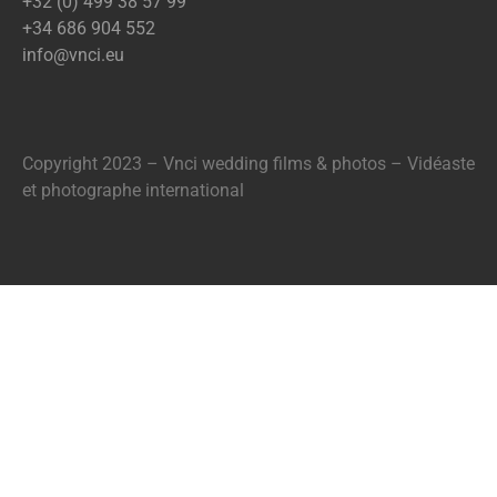
+32 (0) 499 38 57 99
​​​​​​​+34 686 904 552
info@vnci.e
u
Copyright 2023 – Vnci wedding films & photos – Vidéaste
et photographe international​​​​​​​