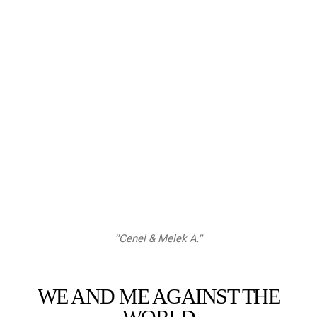
"Cenel & Melek A."
WE AND ME AGAINST THE